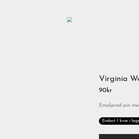
Virginia W
90
kr
Emaljerad pin med
Endast 1 kvar i lag