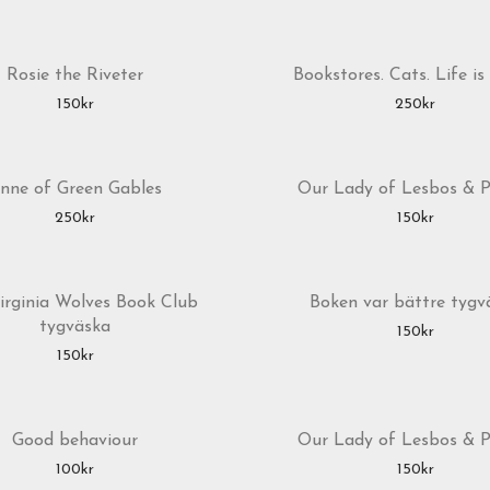
Rosie the Riveter
Bookstores. Cats. Life is
150
kr
250
kr
nne of Green Gables
Our Lady of Lesbos & P
250
kr
150
kr
irginia Wolves Book Club
Boken var bättre tygv
tygväska
150
kr
150
kr
Good behaviour
Our Lady of Lesbos & P
100
kr
150
kr