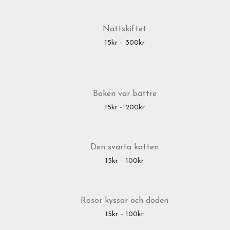
Nattskiftet
ntervall: 15kr till 300kr
Prisintervall: 15kr till 300kr
15
kr
–
300
kr
Boken var bättre
ntervall: 15kr till 300kr
Prisintervall: 15kr till 200kr
15
kr
–
200
kr
Den svarta katten
ntervall: 15kr till 100kr
Prisintervall: 15kr till 100kr
15
kr
–
100
kr
Rosor kyssar och döden
ntervall: 15kr till 100kr
Prisintervall: 15kr till 100kr
15
kr
–
100
kr