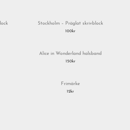
lock
Stockholm – Präglat skrivblock
100
kr
Alice in Wonderland halsband
150
kr
Frimärke
12
kr