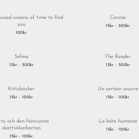
ossed oceans of time to find
Connie
you
Prisi
15
kr
–
300
kr
100
kr
Selma
The Reader
Prisintervall: 15kr till 300kr
Prisi
15
kr
–
300
kr
15
kr
–
300
kr
Kittyböcker
Un certain sourire
Prisintervall: 15kr till 100kr
Prisi
15
kr
–
100
kr
15
kr
–
100
kr
tty och den försvunna
La bête humaine
skattsökarkartan
Prisi
15
kr
–
100
kr
Prisintervall: 15kr till 100kr
15
kr
–
100
kr