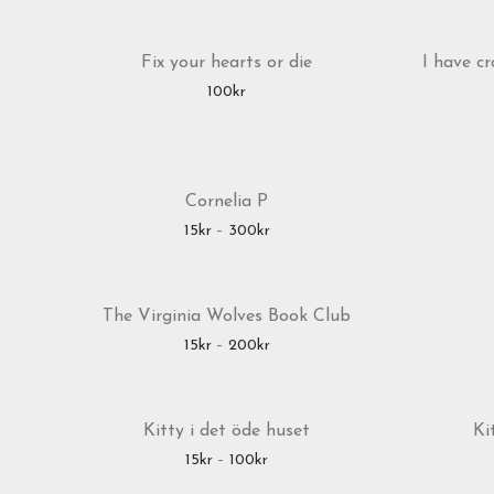
Fix your hearts or die
I have cr
100
kr
Cornelia P
Prisintervall: 15kr till 300kr
15
kr
–
300
kr
The Virginia Wolves Book Club
Prisintervall: 15kr till 200kr
15
kr
–
200
kr
Kitty i det öde huset
Ki
Prisintervall: 15kr till 100kr
15
kr
–
100
kr