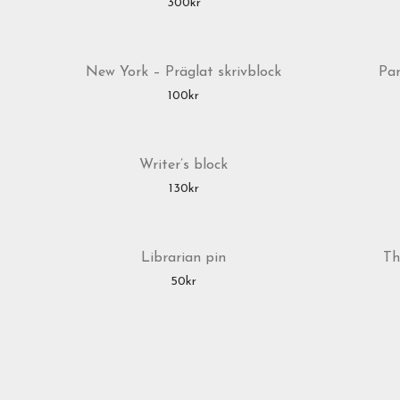
300
kr
New York – Präglat skrivblock
Par
100
kr
Writer’s block
130
kr
Librarian pin
Th
50
kr