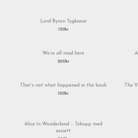
Lord Byron Tygkasse
150
kr
We’re all mad here
A
200
kr
That’s not what happened in the book
The V
100
kr
Alice In Wonderland – Tekopp med
assiett