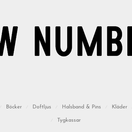
Böcker
Doftljus
Halsband & Pins
Kläder
⁄
⁄
⁄
⁄
Tygkassar
⁄