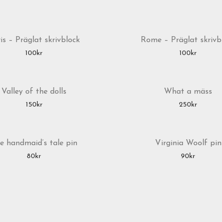
is – Präglat skrivblock
Rome – Präglat skrivb
100
kr
100
kr
Valley of the dolls
What a mäss
150
kr
250
kr
e handmaid’s tale pin
Virginia Woolf pin
80
kr
90
kr