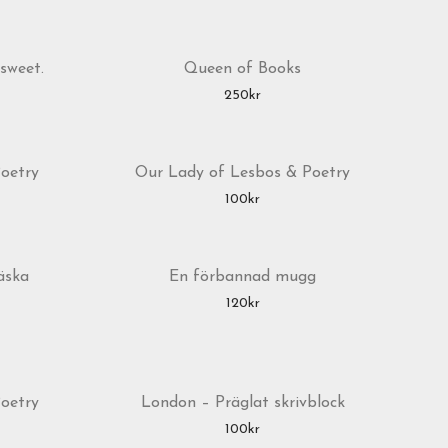
 sweet.
Queen of Books
250
kr
oetry
Our Lady of Lesbos & Poetry
100
kr
äska
En förbannad mugg
120
kr
oetry
London – Präglat skrivblock
100
kr