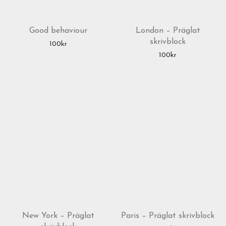
Good behaviour
London – Präglat
skrivblock
100
kr
100
kr
New York – Präglat
Paris – Präglat skrivblock