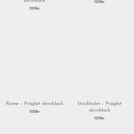
skrivblock
100
kr
100
kr
Rome – Präglat skrivblock
Stockholm – Präglat
skrivblock
100
kr
100
kr