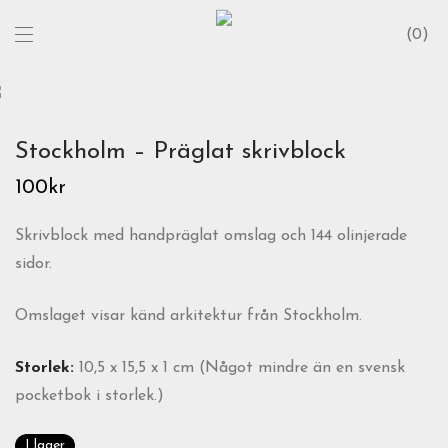
0
Stockholm – Präglat skrivblock
100
kr
Skrivblock med handpräglat omslag och 144 olinjerade
sidor.
Omslaget visar känd arkitektur från Stockholm.
Storlek:
10,5 x 15,5 x 1 cm (Något mindre än en svensk
pocketbok i storlek.)
I lager